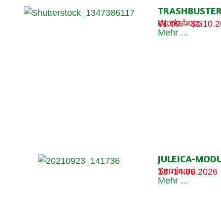
TRASHBUSTE
Workshops
01.09. - 31.10.
Mehr ...
JULEICA-MODU
Seminare
13.-14.06.2026
Mehr ...