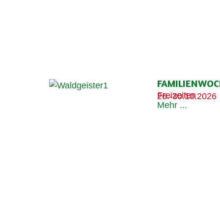
FAMILIENWOC
Freizeiten
26.-30.10.2026
Mehr ...