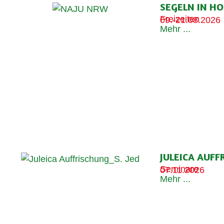
SEGELN IN H
Freizeiten
09.-21.08.2026
Mehr ...
JULEICA AUF
Seminare
07.11.2026
Mehr ...