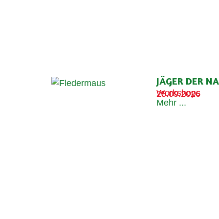
JÄGER DER N
Workshops
25.09.2026
Mehr ...