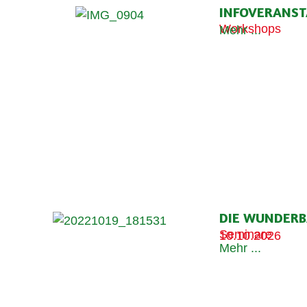
INFOVERANST
Workshops
Mehr ...
DIE WUNDERB
Seminare
10.10.2026
Mehr ...