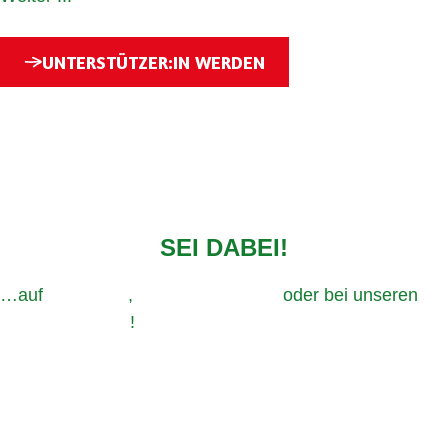
UNTERSTÜTZER:IN WERDEN
SEI DABEI!
…auf
Instagram
,
TikTok,
Facebook
oder bei unseren
Veranstaltungen
!
Impressum
Datenschutz