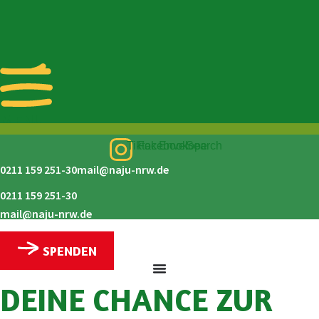
Zum
Inhalt
springen
MENU
Tiktok
Facebook
Envelope
Search
0211 159 251-30
mail@naju-nrw.de
0211 159 251-30
mail@naju-nrw.de
SPENDEN
DEINE CHANCE ZUR