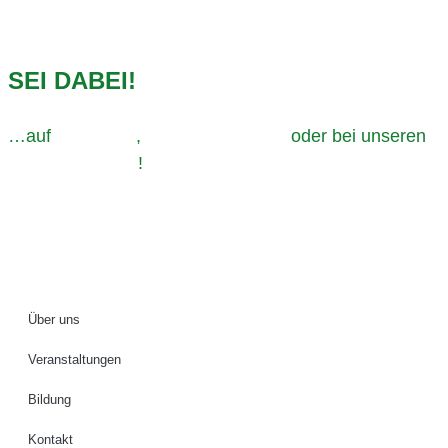
SEI DABEI!
…auf
Instagram
,
TikTok,
Facebook
oder bei unseren
Veranstaltungen
!
Impressum
Datenschutz
Über uns
Veranstaltungen
Bildung
Kontakt