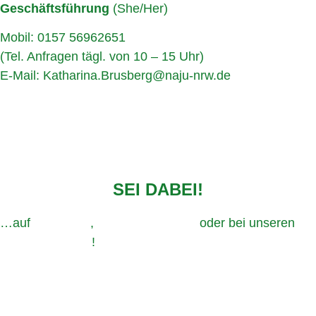
Geschäftsführung
(She/Her)
Mobil: 0157 56962651
(Tel. Anfragen tägl. von 10 – 15 Uhr)
E-Mail:
Katharina.Brusberg@naju-nrw.de
SEI DABEI!
…auf
Instagram
,
TikTok,
Facebook
oder bei unseren
Veranstaltungen
!
Impressum
Datenschutz