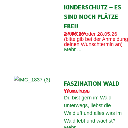
KINDERSCHUTZ – ES
SIND NOCH PLÄTZE
FREI!
Seminare
24.06.26 oder 28.05.26
(bitte gib bei der Anmeldung
deinen Wunschtermin an)
Mehr ...
FASZINATION WALD
Workshops
19.09.2026
Du bist gern im Wald
unterwegs, liebst die
Waldluft und alles was im
Wald lebt und wächst?
Mehr ...