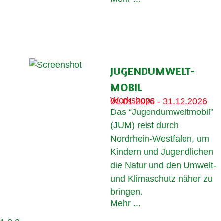
JUGENDUM­WELT­­­
MOBIL
Workshops
01.01.2026 - 31.12.2026
Das “Jugendumweltmobil”
(JUM) reist durch
Nordrhein-Westfalen, um
Kindern und Jugendlichen
die Natur und den Umwelt-
und Klimaschutz näher zu
bringen.
Mehr ...