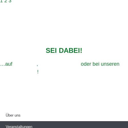
1
2
3
SEI DABEI!
…auf
Instagram
,
TikTok,
Facebook
oder bei unseren
Veranstaltungen
!
Impressum
Datenschutz
Über uns
Veranstaltungen