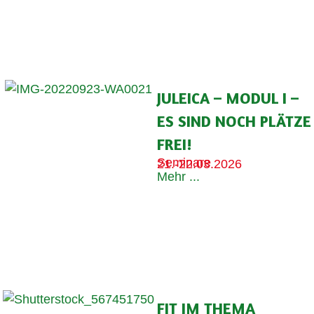
JULEICA – MODUL I –
ES SIND NOCH PLÄTZE
FREI!
Seminare
21.-22.03.2026
Mehr ...
FIT IM THEMA