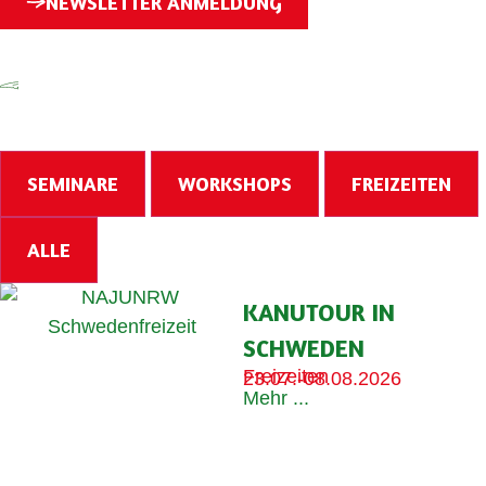
NEWSLETTER ANMELDUNG
SEMINARE
WORKSHOPS
FREIZEITEN
ALLE
KANUTOUR IN
SCHWEDEN
Freizeiten
23.07.-08.08.2026
Mehr ...